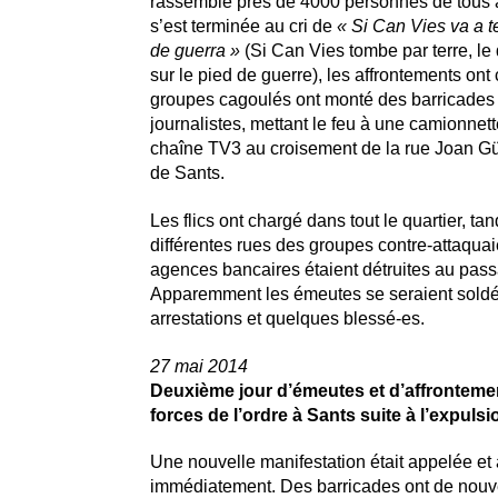
rassemblé près de 4000 personnes de tous a
s’est terminée au cri de
« Si Can Vies va a te
de guerra »
(Si Can Vies tombe par terre, le 
sur le pied de guerre), les affrontements o
groupes cagoulés ont monté des barricades 
journalistes, mettant le feu à une camionnett
chaîne TV3 au croisement de la rue Joan Gü
de Sants.
Les flics ont chargé dans tout le quartier, ta
différentes rues des groupes contre-attaquai
agences bancaires étaient détruites au pas
Apparemment les émeutes se seraient sold
arrestations et quelques blessé-es.
27 mai 2014
Deuxième jour d’émeutes et d’affrontemen
forces de l’ordre à Sants suite à l’expuls
Une nouvelle manifestation était appelée et
immédiatement. Des barricades ont de nou