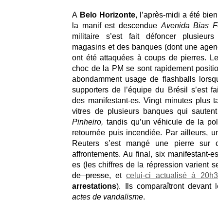
A
Belo Horizonte
, l’après-midi a été bie
la manif est descendue
Avenida Bias F
militaire s’est fait défoncer plusieur
magasins et des banques (dont une agen
ont été attaquées à coups de pierres. Le
choc de la PM se sont rapidement position
abondamment usage de flashballs lorsq
supporters de l’équipe du Brésil s’est fa
des manifestant-es. Vingt minutes plus ta
vitres de plusieurs banques qui sauten
Pinheiro
,
tandis qu’un véhicule de la poli
retournée puis incendiée. Par ailleurs, u
Reuters s’est mangé une pierre sur 
affrontements. Au final, six manifestant-es
es (les chiffres de la répression varient 
de presse
, et
celui-ci actualisé à 20h
arrestations
). Ils comparaîtront devant 
actes de vandalisme
.