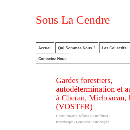
Sous La Cendre
Accueil
Qui Sommes Nous ?
Les Collectifs 
Contactez Nous
juin
Gardes forestiers,
18
2014
autodétermination et a
à Cheran, Michoacan,
(VOSTFR)
Luttes sociales
,
Médias / Automédias /
Informatique / Nouvelles Technologies