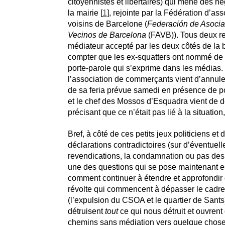
citoyennistes et libertaires) qui mène des n
la mairie [
1
], rejointe par la Fédération d’as
voisins de Barcelone (
Federación de Asocia
Vecinos de Barcelona
(FAVB)). Tous deux r
médiateur accepté par les deux côtés de la 
compter que les ex-squatters ont nommé de 
porte-parole qui s’exprime dans les médias. 
l’association de commerçants vient d’annuler
de sa feria prévue samedi en présence de po
et le chef des Mossos d’Esquadra vient de 
précisant que ce n’était pas lié à la situatio
Bref, à côté de ces petits jeux politiciens et 
déclarations contradictoires (sur d’éventuell
revendications, la condamnation ou pas des v
une des questions qui se pose maintenant e
comment continuer à étendre et approfondir 
révolte qui commencent à dépasser le cadre i
(l’expulsion du CSOA et le quartier de Sants)
détruisent
tout
ce qui nous détruit et ouvren
chemins sans médiation vers quelque chos