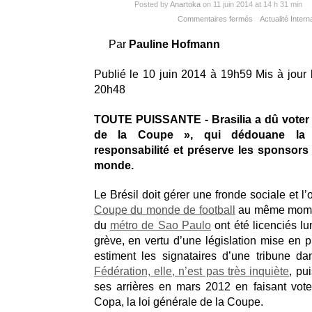
Posted by
Anartoka
on 11 juin 2014 at 14 h 31 min
Commentaires fermés
Actualité Intern
Par
Pauline Hofmann
Publié le 10 juin 2014 à 19h59 Mis à jour 
20h48
TOUTE PUISSANTE -
Brasilia a dû voter 
de la Coupe », qui dédouane la 
responsabilité et préserve les sponsor
monde.
Le Brésil doit gérer une fronde sociale et l’
Coupe du monde de football
au même mome
du
métro de Sao Paulo
ont été licenciés lun
grève, en vertu d’une législation mise en p
estiment les signataires d’une tribune d
Fédération, elle, n’est pas très inquiète
, pu
ses arrières en mars 2012 en faisant vote
Copa, la loi générale de la Coupe.