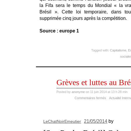
la Fifa sera le temps du Mondial « la vr
Brésil ». Cette loi temporaire, dans to
supprimée cinq jours après la compétition.
Source : europe 1
Tagged with:
Capitalisme
,
Em
sociale
juin
Grèves et luttes au Bré
11
2014
Posted by
anonyme
on 11 juin 2014 at 13 h 28 min
Commentaires fermés
Actualité Intern
21/05/2014
by
LeChatNoirEmeutier