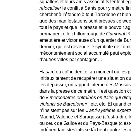
squatters et leurs amis associatifs tentent 
relocaliser
le conflit à Sants pour y mettre fin
chercher à l’étendre à tout Barcelone et bien
que des manifestations sont prévues ce wee
tout le pays et que la presse et le pouvoir ag
permanence le chiffon rouge de
Gamonal
[
3
émeutière et victorieuse d’un quartier de Bu
dernier, qui est devenue le symbole de com
mécontentement social accumulé peut expl
d’autres villes par contagion…
Hasard ou coïncidence, au moment où les p
initiaux tentent de récupérer une situation qu
les dépasser, un rapport interne des Mossos 
dans la presse de ce matin. Il est question
de «
mercenaires entraînés en Italie qui diri
violents de Barcelone
« , etc. etc. Et quand ce
n’insistent pas sur les «
anti-système experts
Madrid, Valence et Saragosse (c’est-à-dire l
ou ceux de Galice et du Pays-Basque (c’est-
indépendantistes), ils se lâchent contre les 