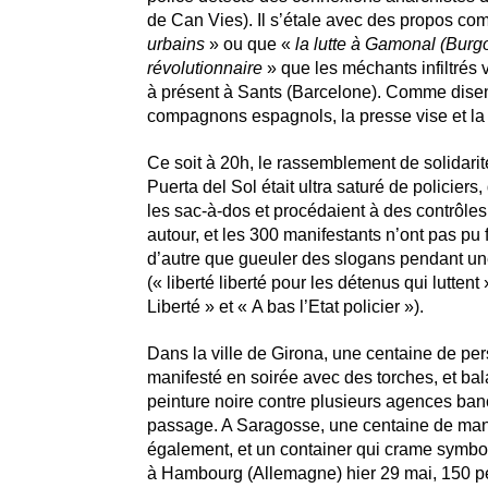
de Can Vies). Il s’étale avec des propos c
urbains
» ou que «
la lutte à Gamonal (Burgo
révolutionnaire
» que les méchants infiltrés 
à présent à Sants (Barcelone). Comme disen
compagnons espagnols, la presse vise et la p
Ce soit à 20h, le rassemblement de solidari
Puerta del Sol était ultra saturé de policiers,
les sac-à-dos et procédaient à des contrôles 
autour, et les 300 manifestants n’ont pas pu
d’autre que gueuler des slogans pendant un
(« liberté liberté pour les détenus qui luttent
Liberté » et « A bas l’Etat policier »).
Dans la ville de Girona, une centaine de pe
manifesté en soirée avec des torches, et bal
peinture noire contre plusieurs agences ban
passage. A Saragosse, une centaine de man
également, et un container qui crame symbo
à Hambourg (Allemagne) hier 29 mai, 150 p