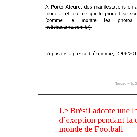
A
Porto Alegre
, des manifestations enr
mondial et tout ce qui le produit se so
(comme le montre les photos 
noticias.terra.com.br):
Repris de la
presse brésilienne
, 12/06/20
Tagged with:
B
juin
Le Brésil adopte une l
11
2014
d’exeption pendant la
monde de Football