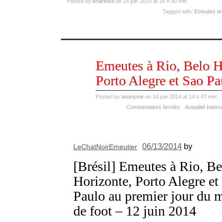
Posted by
Anartoka
on 18 juin 2014 at 16 h 40 min
Tagged with:
Emeutes et 
juin
Emeutes à Rio, Belo H
14
2014
Porto Alegre et Sao Pa
Posted by
anonyme
on 14 juin 2014 at 14 h 47 min
Commentaires fermés
Actualité Intern
06/13/2014
by
LeChatNoirEmeutier
[Brésil] Emeutes à Rio, Be
Horizonte, Porto Alegre et
Paulo au premier jour du 
de foot – 12 juin 2014