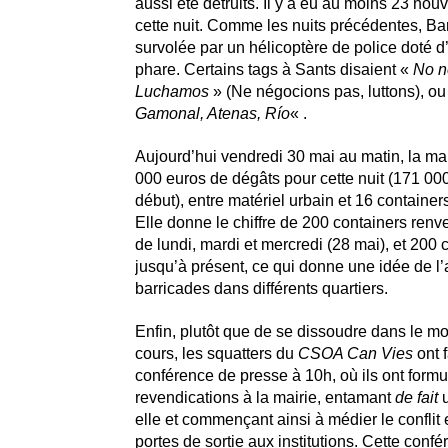
aussi été détruits. Il y a eu au moins 23 nou
cette nuit. Comme les nuits précédentes, Ba
survolée par un hélicoptère de police doté d
phare. Certains tags à Sants disaient «
No n
Luchamos
» (Ne négocions pas, luttons), ou
Gamonal, Atenas, Río
« .
Aujourd’hui vendredi 30 mai au matin, la ma
000 euros de dégâts pour cette nuit (171 00
début), entre matériel urbain et 16 containe
Elle donne le chiffre de 200 containers renv
de lundi, mardi et mercredi (28 mai), et 200 
jusqu’à présent, ce qui donne une idée de l
barricades dans différents quartiers.
Enfin, plutôt que de se dissoudre dans le 
cours, les squatters du
CSOA Can Vies
ont f
conférence de presse à 10h, où ils ont formu
revendications à la mairie, entamant
de fait
u
elle et commençant ainsi à médier le conflit
portes de sortie aux institutions. Cette conf