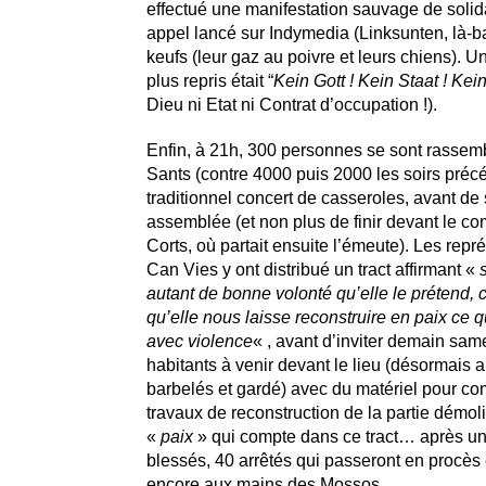
effectué une manifestation sauvage de solida
appel lancé sur Indymedia (Linksunten, là-ba
keufs (leur gaz au poivre et leurs chiens). U
plus repris était “
Kein Gott ! Kein Staat ! Kein
Dieu ni Etat ni Contrat d’occupation !).
Enfin, à 21h, 300 personnes se sont rassem
Sants (contre 4000 puis 2000 les soirs précé
traditionnel concert de casseroles, avant de 
assemblée (et non plus de finir devant le c
Corts, où partait ensuite l’émeute). Les rep
Can Vies y ont distribué un tract affirmant «
s
autant de bonne volonté qu’elle le prétend, c’
qu’elle nous laisse reconstruire en paix ce qu
avec violence
« , avant d’inviter demain sam
habitants à venir devant le lieu (désormais 
barbelés et gardé) avec du matériel pour c
travaux de reconstruction de la partie démoli
«
paix
» qui compte dans ce tract… après un
blessés, 40 arrêtés qui passeront en procès e
encore aux mains des Mossos.