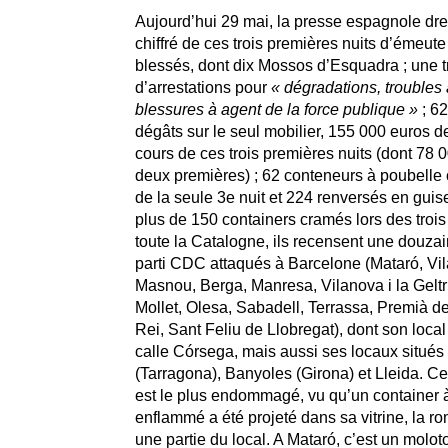
Aujourd’hui 29 mai, la presse espagnole dre
chiffré de ces trois premières nuits d’émeute
blessés, dont dix Mossos d’Esquadra ; une t
d’arrestations pour
« dégradations, troubles à
blessures à agent de la force publique »
; 62
dégâts sur le seul mobilier, 155 000 euros d
cours de ces trois premières nuits (dont 78 
deux premières) ; 62 conteneurs à poubelle
de la seule 3e nuit et 224 renversés en guis
plus de 150 containers cramés lors des trois 
toute la Catalogne, ils recensent une douza
parti CDC attaqués à Barcelone (Mataró, Vil
Masnou, Berga, Manresa, Vilanova i la Geltr
Mollet, Olesa, Sabadell, Terrassa, Premià d
Rei, Sant Feliu de Llobregat), dont son local 
calle Córsega, mais aussi ses locaux situés
(Tarragona), Banyoles (Girona) et Lleida. Ce
est le plus endommagé, vu qu’un container 
enflammé a été projeté dans sa vitrine, la r
une partie du local. A Mataró, c’est un moloto