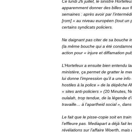
Ce lundi 26 juillet, le sinistre Hortefe
apparemment donner des billes aux fli
semaines : après avoir par l’intermédi
[rom] » au niveau européen (tout un p
certains syndicats policiers.
Ne daignant pas citer de sa bouche 
(la même bouche qui a été condamnée 
action pour « injure et diffamation pub
L’Hortefeux a ensuite bien entendu lais
ministère, ça permet de gratter le me
lui donne l’impression qu’il a une inf
hostiles à la police » de la dépêche A
« sites anti-policiers » (
20 Minutes
,
N
oulalah, trop tendue, de la légende d’
travaille… à l’apartheid social », dan
Le fait que le pisse-copie soit en train
l’effleure pas. Mediapart a déjà fait l
révélations sur l’affaire Woerth, mais ç