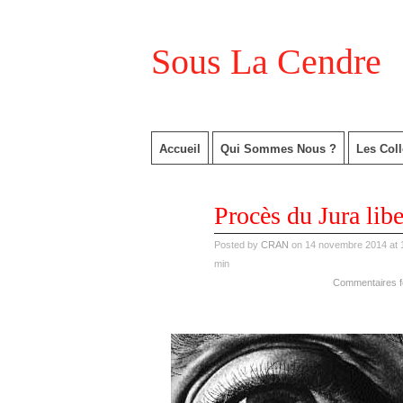
Sous La Cendre
Accueil
Qui Sommes Nous ?
Les Coll
nov
Procès du Jura libe
14
2014
Posted by
CRAN
on 14 novembre 2014 at 
min
Commentaires 