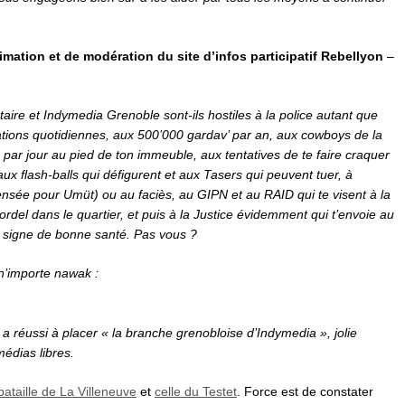
mation et de modération du site d’infos participatif Rebellyon
–
ertaire et Indymedia Grenoble sont-ils hostiles à la police autant que
ations quotidiennes, aux 500’000 gardav’ par an, aux cowboys de la
s par jour au pied de ton immeuble, aux tentatives de te faire craquer
aux flash-balls qui défigurent et aux Tasers qui peuvent tuer, à
ensée pour Umüt) ou au faciès, au GIPN et au RAID qui te visent à la
bordel dans le quartier, et puis à la Justice évidemment qui t’envoie au
n signe de bonne santé. Pas vous ?
n’importe nawak :
 a réussi à placer « la branche grenobloise d’Indymedia », jolie
médias libres.
 bataille de La Villeneuve
et
celle du Testet
. Force est de constater