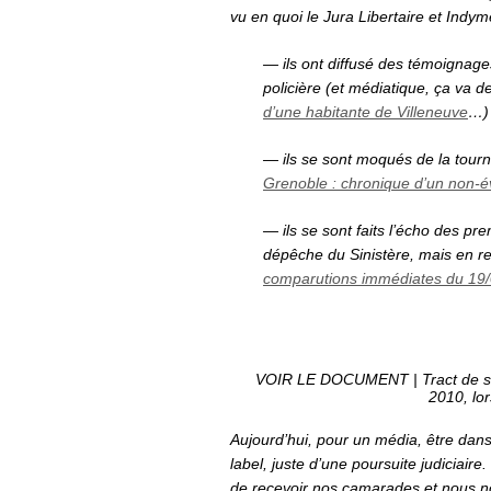
vu en quoi le Jura Libertaire et Indym
— ils ont diffusé des témoignages
policière (et médiatique, ça va de
d’une habitante de Villeneuve
…) 
— ils se sont moqués de la tourn
Grenoble : chronique d’un non-
— ils se sont faits l’écho des p
dépêche du Sinistère, mais en re
comparutions immédiates du 19
VOIR LE DOCUMENT | Tract de solid
2010, lo
Aujourd’hui, pour un média, être dans
label, juste d’une poursuite judiciai
de recevoir nos camarades et nous no