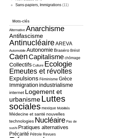
Sans-papiers, Immigrations
(11)
Mots-clés
Anarchisme
Alternative
Antifascisme
Antinucléaire
AREVA
Autonomie
Braséro
Brésil
Automobile
Caen
Capitalisme
chômage
Ecologie
Collectifs
Culture
Emeutes et révoltes
Expulsions
Grèce
Féminisme
Immigration
industrialisme
Logement et
internet
Luttes
urbanisme
sociales
mexique
Mobilités
Médecine et santé
nouvelles
Nucléaire
technologies
Pas de
Pratiques alternatives
sushi
Précarité
Pétrole
Revues