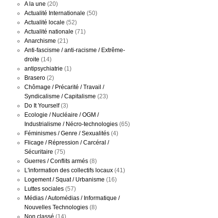
A la une
(20)
Actualité Internationale
(50)
Actualité locale
(52)
Actualité nationale
(71)
Anarchisme
(21)
Anti-fascisme / anti-racisme / Extrême-
droite
(14)
antipsychiatrie
(1)
Brasero
(2)
Chômage / Précarité / Travail /
Syndicalisme / Capitalisme
(23)
Do It Yourself
(3)
Ecologie / Nucléaire / OGM /
Industrialisme / Nécro-technologies
(65)
Féminismes / Genre / Sexualités
(4)
Flicage / Répression / Carcéral /
Sécuritaire
(75)
Guerres / Conflits armés
(8)
L'information des collectifs locaux
(41)
Logement / Squat / Urbanisme
(16)
Luttes sociales
(57)
Médias / Automédias / Informatique /
Nouvelles Technologies
(8)
Non classé
(14)