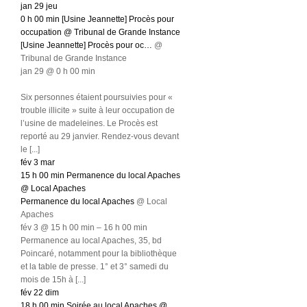
jan
29
jeu
0 h 00 min
[Usine Jeannette] Procès pour
occupation
@ Tribunal de Grande Instance
[Usine Jeannette] Procès pour oc…
@
Tribunal de Grande Instance
jan 29 @ 0 h 00 min
Six personnes étaient poursuivies pour «
trouble illicite » suite à leur occupation de
l’usine de madeleines. Le Procès est
reporté au 29 janvier. Rendez-vous devant
le [...]
fév
3
mar
15 h 00 min
Permanence du local Apaches
@ Local Apaches
Permanence du local Apaches
@ Local
Apaches
fév 3 @ 15 h 00 min – 16 h 00 min
Permanence au local Apaches, 35, bd
Poincaré, notamment pour la bibliothèque
et la table de presse. 1° et 3° samedi du
mois de 15h à [...]
fév
22
dim
18 h 00 min
Soirée au local Apaches
@