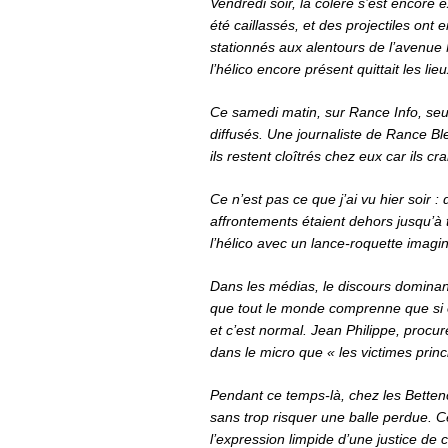
Vendredi soir, la colère s’est encore 
été caillassés, et des projectiles ont e
stationnés aux alentours de l’avenue
l’hélico encore présent quittait les li
Ce samedi matin, sur Rance Info, seu
diffusés. Une journaliste de Rance Bl
ils restent cloîtrés chez eux car ils 
Ce n’est pas ce que j’ai vu hier soir
affrontements étaient dehors jusqu’à 
l’hélico avec un lance-roquette imagin
Dans les médias, le discours dominant 
que tout le monde comprenne que si on
et c’est normal. Jean Philippe, procur
dans le micro que « les victimes princi
Pendant ce temps-là, chez les Betten
sans trop risquer une balle perdue. Ce
l’expression limpide d’une justice de 