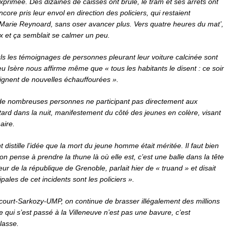
exprimée. Des dizaines de caisses ont brûlé, le tram et ses arrêts ont
ncore pris leur envol en direction des policiers, qui restaient
 Marie Reynoard, sans oser avancer plus. Vers quatre heures du mat’,
eux et ça semblait se calmer un peu.
ls les témoignages de personnes pleurant leur voiture calcinée sont
eu Isère nous affirme même que « tous les habitants le disent : ce soir
craignent de nouvelles échauffourées ».
 : de nombreuses personnes ne participant pas directement aux
tard dans la nuit, manifestement du côté des jeunes en colère, visant
aire.
distille l’idée que la mort du jeune homme était méritée. Il faut bien
 pense à prendre la thune là où elle est, c’est une balle dans la tête
eur de la république de Grenoble, parlait hier de « truand » et disait
pales de cet incidents sont les policiers ».
court-Sarkozy-UMP, on continue de brasser illégalement des millions
 qui s’est passé à la Villeneuve n’est pas une bavure, c’est
classe.