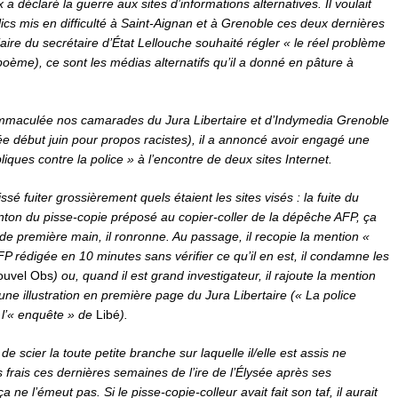
ux a déclaré la guerre aux sites d’informations alternatives. Il voulait
cs mis en difficulté à Saint-Aignan et à Grenoble ces deux dernières
aire du secrétaire d’État Lellouche souhaité régler « le réel problème
oème), ce sont les médias alternatifs qu’il a donné en pâture à
immaculée nos camarades du Jura Libertaire et d’Indymedia Grenoble
début juin pour propos racistes), il a annoncé avoir engagé une
liques contre la police » à l’encontre de deux sites Internet.
sé fuiter grossièrement quels étaient les sites visés : la fuite du
nton du pisse-copie préposé au copier-coller de la dépêche AFP, ça
o de première main, il ronronne. Au passage, il recopie la mention «
FP rédigée en 10 minutes sans vérifier ce qu’il en est, il condamne les
ouvel Obs
) ou, quand il est grand investigateur, il rajoute la mention
une illustration en première page du Jura Libertaire (« La police
s l’« enquête » de
Libé
).
 de scier la toute petite branche sur laquelle il/elle est assis ne
es frais ces dernières semaines de l’ire de l’Élysée après ses
a ne l’émeut pas. Si le pisse-copie-colleur avait fait son taf, il aurait