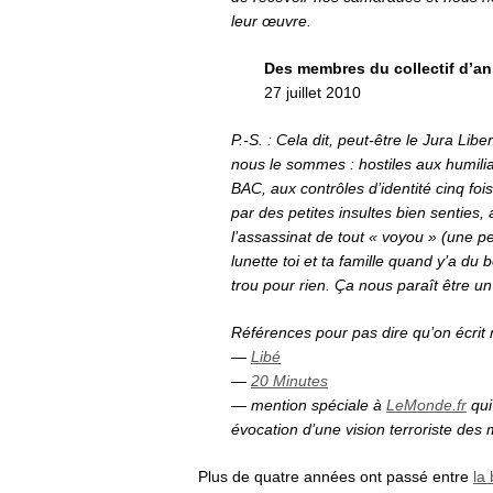
leur œuvre.
Des membres du collectif d’ani
27 juillet 2010
P.-S. : Cela dit, peut-être le Jura Lib
nous le sommes : hostiles aux humili
BAC, aux contrôles d’identité cinq foi
par des petites insultes bien senties, 
l’assassinat de tout « voyou » (une p
lunette toi et ta famille quand y’a du 
trou pour rien. Ça nous paraît être u
Références pour pas dire qu’on écrit 
—
Libé
—
20 Minutes
— mention spéciale à
LeMonde.fr
qui
évocation d’une vision terroriste des 
Plus de quatre années ont passé entre
la