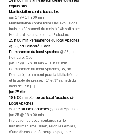
14 h 00 min
Manifestation contre toutes les
expulsions
Manifestation contre toutes les …
jan 17 @ 14 h 00 min
Manifestation contre toutes les expulsions
touts les 3° samedi du mois à 14h soit place
Bouchard, soit place de la Préfecture.
15 h 00 min
Permanence du local Apaches
@ 35, bd Poincaré, Caen
Permanence du local Apaches
@ 35, bd
Poincaré, Caen
jan 17 @ 15 h 00 min – 16 h 00 min
Permanence au local Apaches, 35, bd
Poincaré, notamment pour la bibliothèque
et la table de presse. 1° et 3° samedi du
mois de 15h [...]
jan
25
dim
18 h 00 min
Soirée au local Apaches
@
Local Apaches
Soirée au local Apaches
@ Local Apaches
jan 25 @ 18 h 00 min
Projection de documentaires sur le
transhumanisme, suivit, selon les envies,
d’une discussion. Auberge espagnole.