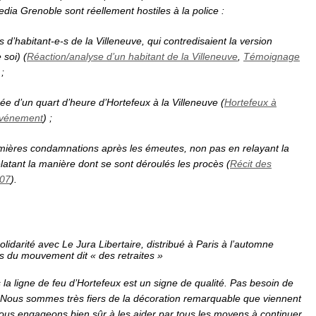
edia Grenoble sont réellement hostiles à la police :
 d’habitant-e-s de la Villeneuve, qui contredisaient la version
 soi) (
Réaction/analyse d’un habitant de la Villeneuve
,
Témoignage
;
ée d’un quart d’heure d’Hortefeux à la Villeneuve (
Hortefeux à
événement
) ;
remières condamnations après les émeutes, non pas en relayant la
latant la manière dont se sont déroulés les procès (
Récit des
/07
).
arité avec Le Jura Libertaire, distribué à Paris à l’automne
rs du mouvement dit « des retraites »
 la ligne de feu d’Hortefeux est un signe de qualité. Pas besoin de
re. Nous sommes très fiers de la décoration remarquable que viennent
us engageons bien sûr à les aider par tous les moyens à continuer