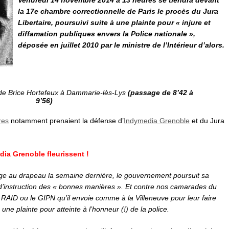
Vendredi 14 novembre 2014 à 13 heures se tiendra devant
la 17e chambre correctionnelle de Paris le procès du Jura
Libertaire, poursuivi
suite à une plainte
pour « injure et
diffamation publiques envers la Police nationale »,
déposée
en juillet 2010
par le ministre de l’Intérieur d’alors.
e Brice Hortefeux à Dammarie-lès-Lys
(passage de 8’42 à
9’56)
res
notamment prenaient la défense d’
Indymedia Grenoble
et du Jura
dia Grenoble fleurissent !
trage au drapeau la semaine dernière, le gouvernement poursuit sa
d’instruction des « bonnes manières ». Et contre nos camarades du
e RAID ou le GIPN qu’il envoie comme à la Villeneuve pour leur faire
e plainte pour atteinte à l’honneur (!) de la police.