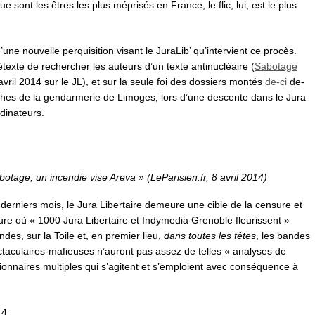
que sont les êtres les plus méprisés en France, le flic, lui, est le plus
d’une nouvelle perquisition visant le JuraLib’ qu’intervient ce procès.
texte de rechercher les auteurs d’un texte antinucléaire (
Sabotage
avril 2014 sur le JL), et sur la seule foi des dossiers montés
de-ci
de-
erches de la gendarmerie de Limoges, lors d’une descente dans le Jura
rdinateurs.
botage, un incendie vise Areva
»
(LeParisien.fr, 8 avril 2014)
derniers mois, le Jura Libertaire demeure une cible de la censure et
heure où « 1000 Jura Libertaire et Indymedia Grenoble fleurissent »
ndes, sur la Toile et, en premier lieu,
dans toutes les têtes
, les bandes
taculaires-mafieuses n’auront pas assez de telles « analyses de
tionnaires multiples qui s’agitent et s’emploient avec conséquence à
14