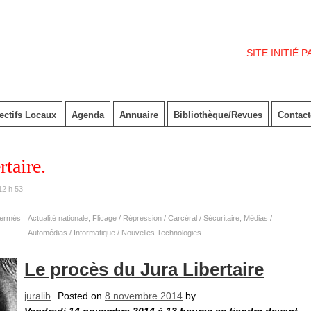
SITE INITIÉ 
ectifs Locaux
Agenda
Annuaire
Bibliothèque/Revues
Contac
rtaire.
12 h 53
fermés
Actualité nationale
,
Flicage / Répression / Carcéral / Sécuritaire
,
Médias /
Automédias / Informatique / Nouvelles Technologies
Le procès du Jura Libertaire
juralib
Posted on
8 novembre 2014
by