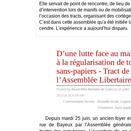
Elle servait de point de rencontre, de lieu de 
d’intervention lors de manifs ou de mobilisat
l’occasion des tracts, organisant des cortè
C'est dans cette assemblée qu'a été initiée la
cendre. L'expérience a aujourd'hui disparu.
juil
D’une lutte face au m
16
2013
à la régularisation de t
sans-papiers - Tract de
l’Assemblée Libertair
Posted by
Assemblée libertaire de Caen
on 16 juillet
2013 at 16 h 24 min
Commentaires fermés
Actualité locale
,
Logemen
Urbanisme
,
Sans-papie
Depuis mardi 25 juin, un ancien foyer 
rue de Bayeux par l’Assemblée générale