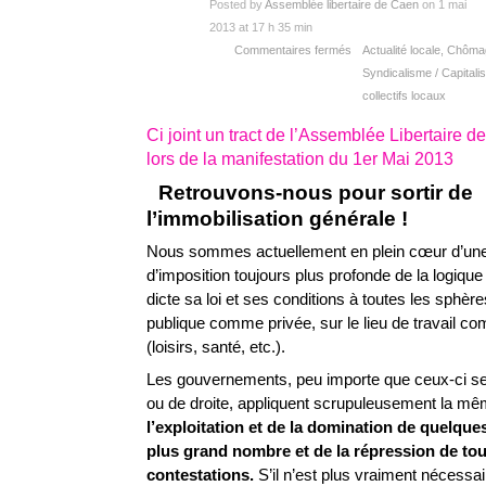
Posted by
Assemblée libertaire de Caen
on 1 mai
2013 at 17 h 35 min
Commentaires fermés
Actualité locale
,
Chômage
Syndicalisme / Capitali
collectifs locaux
Ci joint un tract de l’Assemblée Libertaire d
lors de la manifestation du 1er Mai 2013
Retrouvons-nous pour sortir de
l’immobilisation générale !
Nous sommes actuellement en plein cœur d’une 
d’imposition toujours plus profonde de la logique c
dicte sa loi et ses conditions à toutes les sphères
publique comme privée, sur le lieu de travail 
(loisirs, santé, etc.).
Les gouvernements, peu importe que ceux-ci se
ou de droite, appliquent scrupuleusement la même
l’exploitation
et
de
la
domination
de
quelques
plus
grand
nombre
et
de
la
répression
de
tou
contestations.
S’il n’est plus vraiment nécessa