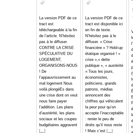
La version PDF de ce
La version PDF de ce
tract est
tract est disponible ici
téléchargeable à la fin
en fin de texte.
de l’article. N’hésitez
N’hésitez pas à le
l
pas à le diffuser.
diffuser. « Crise
CONTRE LA CRISE
financière » ? Hold-up
SPÉCULATIVE DU
étatique organisé ! «
LOGEMENT,
crise »,« dette
ORGANISONS-NOUS
publique », « austérité
p
! De
»:Tous les jours,
l’appauvrissement au
économistes,
mal logement Nous
politiciens, grands
d
voilà plongéEs dans
patrons, médias
une crise dont on veut
annoncent des
nous faire payer
chiffres qui véhiculent
l’addition. Les plans
la peur pour qu’on
é
d’austérité, les plans
accepte l’inacceptable
sociaux et les coupes
: renier le peu de
budgétaires aggravent
droits qu’il nous reste
[…]
! Mais c’est
[…]