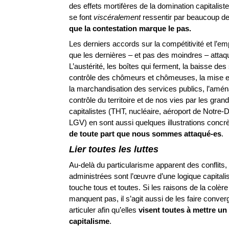
des effets mortifères de la domination capitalist
se font
viscéralement
ressentir par beaucoup d
que
la
contestation
marque
le
pas.
Les derniers accords sur la compétitivité et l’em
que les dernières – et pas des moindres – attaq
L’austérité, les boîtes qui ferment, la baisse des 
contrôle des chômeurs et chômeuses, la mise e
la marchandisation des services publics, l’amén
contrôle du territoire et de nos vies par les gran
capitalistes (THT, nucléaire, aéroport de Notr
LGV) en sont aussi quelques illustrations concrè
de
toute
part
que
nous
sommes
attaqué-es
.
Lier
toutes
les
luttes
Au-delà du particularisme apparent des conflits,
administrées sont l’œuvre d’une logique capitali
touche tous et toutes. Si les raisons de la colère
manquent pas, il s’agit aussi de les faire converg
articuler afin qu’elles
visent
toutes
à
mettre
un
capitalisme
.