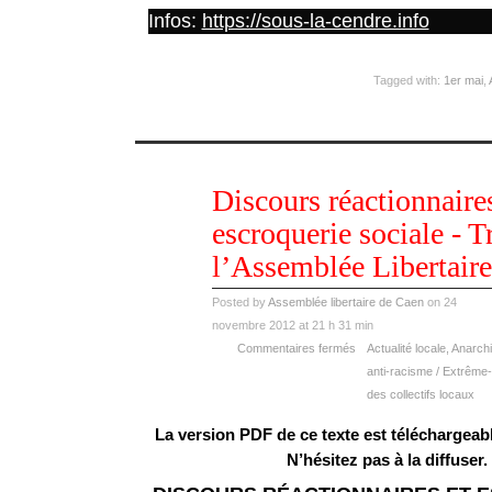
Infos:
https://sous-la-cendre.info
Tagged with:
1er mai
,
nov
Discours réactionnaires
24
2012
escroquerie sociale - T
l’Assemblée Libertair
Posted by
Assemblée libertaire de Caen
on 24
novembre 2012 at 21 h 31 min
Commentaires fermés
Actualité locale
,
Anarch
anti-racisme / Extrême-
des collectifs locaux
La version PDF de ce texte est téléchargeable
N’hésitez pas à la diffuser.