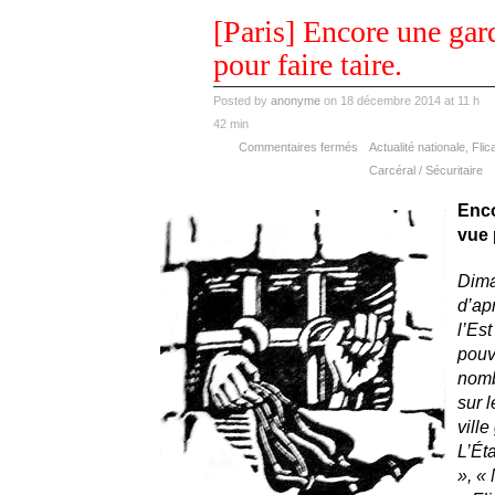
déc
[Paris] Encore une gar
18
2014
pour faire taire.
Posted by
anonyme
on 18 décembre 2014 at 11 h
42 min
Commentaires fermés
Actualité nationale
,
Flic
Carcéral / Sécuritaire
Enco
vue p
Dima
d’ap
l’Est
pouv
nomb
sur 
vill
L’Éta
», « 