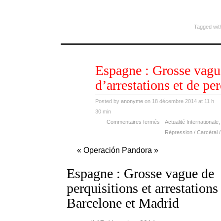
Tagged wit
déc
Espagne : Grosse vagu
18
2014
d’arrestations et de per
Posted by
anonyme
on 18 décembre 2014 at 11 h
30 min
Commentaires fermés
Actualité Internationale
,
Répression / Carcéral /
« Operación Pandora »
Espagne : Grosse vague de
perquisitions et arrestations
Barcelone et Madrid