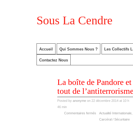
Sous La Cendre
Accueil
Qui Sommes Nous ?
Les Collectifs 
Contactez Nous
déc
La boîte de Pandore et 
22
2014
tout de l’antiterrorism
Posted by
anonyme
on 22 décembre 2014 at 10 h
46 min
Commentaires fermés
Actualité Internationale
Carcéral / Sécuritaire