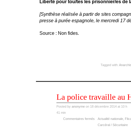
Liberté pour tou/tes les prisonnier/es de l
[Synthèse réalisée à partir de sites compagn
presse à purée espagnole, le mercredi 17 d
Source : Non fides.
Tagged with:
Anarchi
déc
La police travaille au 
18
2014
Posted by
anonyme
on 18 décembre 2014 at 10 h
41 min
Commentaires fermés
Actualité nationale
,
Flic
Carcéral / Sécuritaire