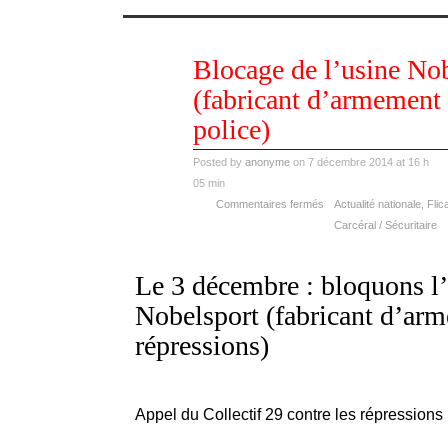
déc
Blocage de l’usine No
07
2014
(fabricant d’armement 
police)
Posted by
anonyme
on 7 décembre 2014 at 16 h
05 min
Commentaires fermés
Actualité nationale
,
Flic
Carcéral / Sécuritaire
Le 3 décembre : bloquons l
Nobelsport (fabricant d’ar
répressions)
Appel du Collectif 29 contre les répressions 