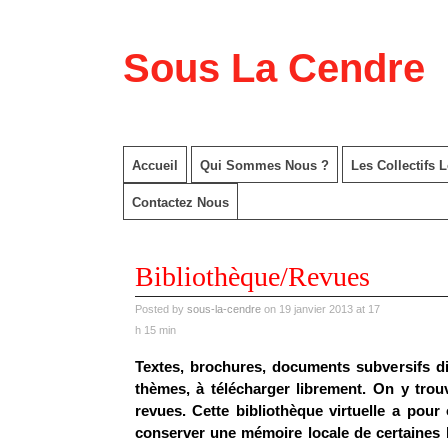
Sous La Cendre
Accueil
Qui Sommes Nous ?
Les Collectifs 
Contactez Nous
Bibliothèque/Revues
Posted by
sous-la-cendre
on 19 janvier 2013 at 17
h 15 min
Textes, brochures, documents subversifs di
thèmes, à télécharger librement. On y tro
revues. Cette bibliothèque virtuelle a pour 
conserver une mémoire locale de certaines l