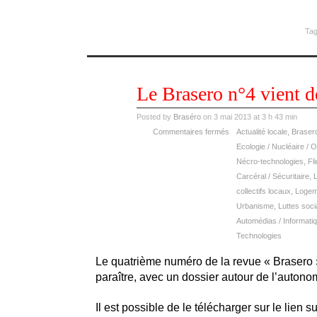
Tag
mai
Le Brasero n°4 vient de
03
2013
Posted by
Braséro
on 3 mai 2013 at 3 h 43 min
Commentaires fermés
Actualité locale
,
Braser
Ecologie / Nucléaire / O
Nécro-technologies
,
Fl
Carcéral / Sécuritaire
,
L
collectifs locaux
,
Logeme
Urbanisme
,
Luttes soci
Automédias / Informatiq
Technologies
Le quatrième numéro de la revue « Brasero 
paraître, avec un dossier autour de l’autono
Il est possible de le télécharger sur le lien su