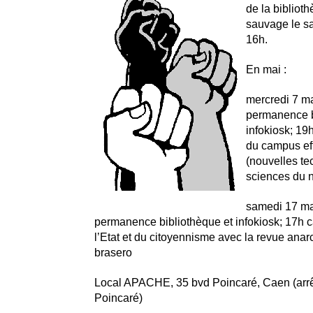
de la bibliot
sauvage le sa
16h.
En mai :
mercredi 7 ma
permanence b
infokiosk; 19
du campus ef
(nouvelles te
sciences du 
samedi 17 ma
permanence bibliothèque et infokiosk; 17h c
l’Etat et du citoyennisme avec la revue ana
brasero
Local APACHE, 35 bvd Poincaré, Caen (arrê
Poincaré)