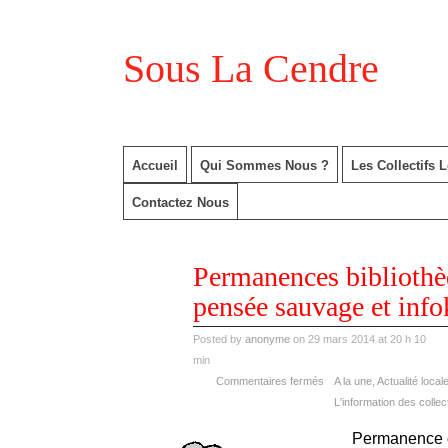
Sous La Cendre
Accueil
Qui Sommes Nous ?
Les Collectifs 
Contactez Nous
mar
Permanences biblioth
29
2014
pensée sauvage et info
Posted by
anonyme
on 29 mars 2014 at 20 h 10
min
Commentaires fermés
A la une
,
Actualité local
L'information des collec
Permanence de