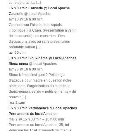
zone de grat’. La [...]
16 h 00 min
Causerie
@ Local Apache
Causerie
@ Local Apache
avr 18 @ 16 h 00 min
Causerie sur l’histoire des squats
« politique » à Caen. (Présentation à venir
de la causerie) Les causeries : Des
discussions avec ou sans présentation
préalable autour [...]
avr
26
dim
18 h 00 min
Sioux-néma
@ Local Apaches
Sioux-néma
@ Local Apaches
avr 26 @ 18 h 00 min
Sioux-Néma c’est quoi ? Petit angle
d’attaque pour mettre en question notre
place dans l’organisation du monde, le
Sioux-néma c’est de « petits ennemis » du
pouvoir [...]
mai
2
sam
15 h 00 min
Permanence du local Apaches
Permanence du local Apaches
mai 2 @ 15 h 00 min – 16 h 00 min
Permanence au local Apaches, 35, bd
Poincaré les 1° et 3° samedi de chaque