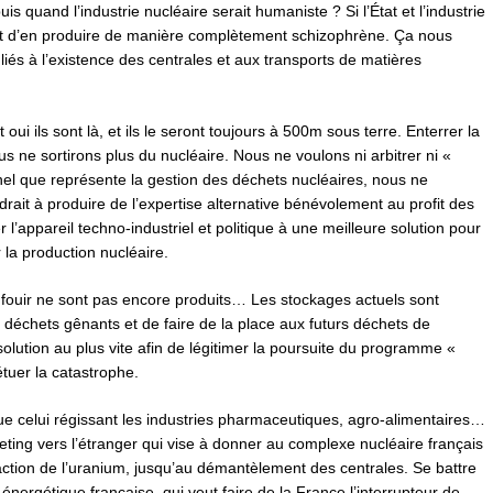
s quand l’industrie nucléaire serait humaniste ? Si l’État et l’industrie
ient d’en produire de manière complètement schizophrène. Ça nous
 liés à l’existence des centrales et aux transports de matières
 oui ils sont là, et ils le seront toujours à 500m sous terre. Enterrer la
s ne sortirons plus du nucléaire. Nous ne voulons ni arbitrer ni «
el que représente la gestion des déchets nucléaires, nous ne
ait à produire de l’expertise alternative bénévolement au profit des
er l’appareil techno-industriel et politique à une meilleure solution pour
 la production nucléaire.
enfouir ne sont pas encore produits… Les stockages actuels sont
es déchets gênants et de faire de la place aux futurs déchets de
 solution au plus vite afin de légitimer la poursuite du programme «
étuer la catastrophe.
celui régissant les industries pharmaceutiques, agro-alimentaires…
ting vers l’étranger qui vise à donner au complexe nucléaire français
traction de l’uranium, jusqu’au démantèlement des centrales. Se battre
énergétique française, qui veut faire de la France l’interrupteur de