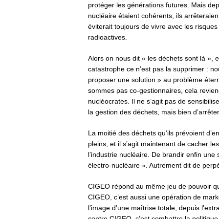
protéger les générations futures. Mais depui
nucléaire étaient cohérents, ils arrêtera
éviterait toujours de vivre avec les risques
radioactives.
Alors on nous dit « les déchets sont là », et
catastrophe ce n’est pas la supprimer : nou
proposer une solution » au problème étern
sommes pas co-gestionnaires, cela reviendr
nucléocrates. Il ne s’agit pas de sensibilis
la gestion des déchets, mais bien d’arrêter
La moitié des déchets qu’ils prévoient d’
pleins, et il s’agit maintenant de cacher l
l’industrie nucléaire. De brandir enfin une
électro-nucléaire ». Autrement dit de perp
CIGEO répond au même jeu de pouvoir que 
CIGEO, c’est aussi une opération de marke
l’image d’une maîtrise totale, depuis l’ex
contre CIGEO, c’est combattre la politique 