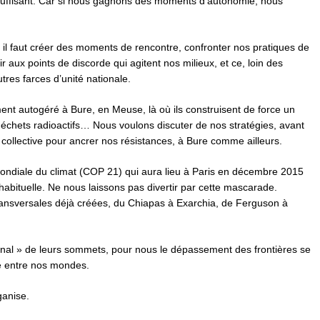
suffisant. Car si nous gagnons des moments d’autonomie, nous
, il faut créer des moments de rencontre, confronter nos pratiques de
ir aux points de discorde qui agitent nos milieux, et ce, loin des
res farces d’unité nationale.
nt autogéré à Bure, en Meuse, là où ils construisent de force un
déchets radioactifs… Nous voulons discuter de nos stratégies, avant
ollective pour ancrer nos résistances, à Bure comme ailleurs.
mondiale du climat (COP 21) qui aura lieu à Paris en décembre 2015
n habituelle. Ne nous laissons pas divertir par cette mascarade.
transversales déjà créées, du Chiapas à Exarchia, de Ferguson à
tional » de leurs sommets, pour nous le dépassement des frontières se
sse entre nos mondes.
ganise.