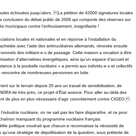
 toutes échouées jusqu’alors. La pétition de 42000 signatures locales
 conclusion du débat public de 2006 qui comporte des réserves sur
s municipaux contre l’enfouissement, insignifiants !
ations locales et nationales et en réponse à l’installation du
achetée avec l’aide des antinucléaires allemands, rénovée ensuite
sonnels des militant-e-s de passage. Cette maison a vocation à être
nisation d’alternatives énergétiques, ainsi qu’un espace d’accueil et
stance à la poubelle nucléaire » a permis aux individu-e-s et collectifs
 la rencontre de nombreuses personnes en lutte.
nt sur le terrain depuis 20 ans un travail de sensibilisation, de
NDRA de très près, ce projet d’État avance. Pour aller au-delà des
vient de plus en plus nécessaire d’agir concrètement contre CIGEO.
industrie nucléaire, on ne sait pas les faire disparaître, et ce pour
le chaînon manquant du programme nucléaire français.
l’élite politique voudrait que chacun-e reconnaisse la nécessité de
s qu’une stratégie de dépolitisation de la question, sous prétexte de