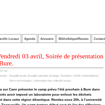
ectifs Locaux
Agenda
Annuaire
Bibliothèque/Revues
Contac
ndredi 03 avril, Soirée de présentation
Bure.
 44 min
fermés
Actualité locale
,
Actualité nationale
,
Ecologie / Nucléaire / OGM / Industrialisme /
Nécro-technologies
,
L'information des collectifs locaux
ra sur Caen présenter le camp prévu l’été prochain à Bure dans
près avoir imposé un laboratoire pour enfouir les déchets
jet dans cette région désertique. Rendez-vous 20h, à l’université
 Tocqueville. Un camp tentera début aout de lier des réflexions