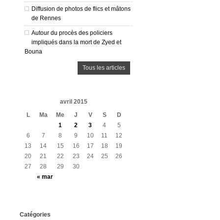
Diffusion de photos de flics et mâtons
de Rennes
Autour du procès des policiers
impliqués dans la mort de Zyed et
Bouna
Tous les articles
avril 2015
L
Ma
Me
J
V
S
D
1
2
3
4
5
6
7
8
9
10
11
12
13
14
15
16
17
18
19
20
21
22
23
24
25
26
27
28
29
30
« mar
Catégories