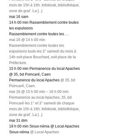
mois de 15h à 16h. Infokiosk, bibliothèque,
zone de grat’. La [...]
mai
16
sam
14 h 00 min
Rassemblement contre toutes
les expulsions
Rassemblement contre toutes les …
mai 16 @ 14 h 00 min
Rassemblement contre toutes les
expulsions touts les 3° samedi du mois à
14h soit place Bouchard, soit place de la
Préfecture.
15 h 00 min
Permanence du local Apaches
@ 35, bd Poincaré, Caen
Permanence du local Apaches
@ 35, bd
Poincaré, Caen
mai 16 @ 15 h 00 min – 16 h 00 min
Permanence au local Apaches, 35, bd
Poincaré les 1° et 3° samedi de chaque
mois de 15h à 16h. Infokiosk, bibliothèque,
zone de grat’. La [...]
mai
31
dim
18 h 00 min
Sioux-néma
@ Local Apaches
Sioux-néma
@ Local Apaches