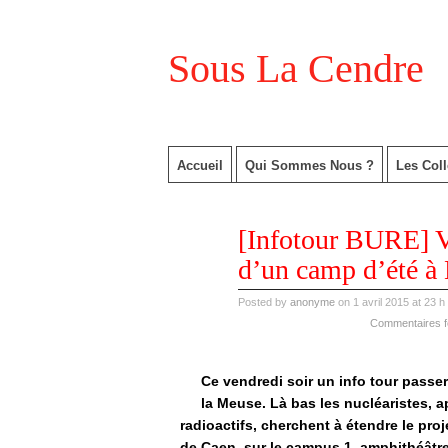
Sous La Cendre
Accueil
Qui Sommes Nous ?
Les Coll
avr
[Infotour BURE] Ve
01
2015
d’un camp d’été à 
Posted by
anonyme
on 1 avril 2015 at 23 h
Commentaires 
Ce vendredi soir un info tour passe
la Meuse. Là bas les nucléaristes, a
radioactifs, cherchent à étendre le pro
de Caen, sur le campus 1, amphithéâtre