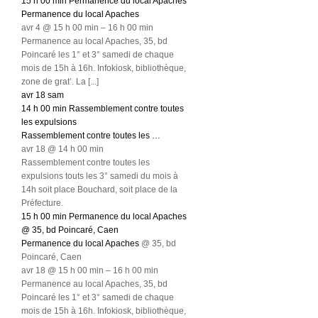
15 h 00 min
Permanence du local Apaches
Permanence du local Apaches
avr 4 @ 15 h 00 min – 16 h 00 min
Permanence au local Apaches, 35, bd
Poincaré les 1° et 3° samedi de chaque
mois de 15h à 16h. Infokiosk, bibliothèque,
zone de grat’. La [...]
avr
18
sam
14 h 00 min
Rassemblement contre toutes
les expulsions
Rassemblement contre toutes les …
avr 18 @ 14 h 00 min
Rassemblement contre toutes les
expulsions touts les 3° samedi du mois à
14h soit place Bouchard, soit place de la
Préfecture.
15 h 00 min
Permanence du local Apaches
@ 35, bd Poincaré, Caen
Permanence du local Apaches
@ 35, bd
Poincaré, Caen
avr 18 @ 15 h 00 min – 16 h 00 min
Permanence au local Apaches, 35, bd
Poincaré les 1° et 3° samedi de chaque
mois de 15h à 16h. Infokiosk, bibliothèque,