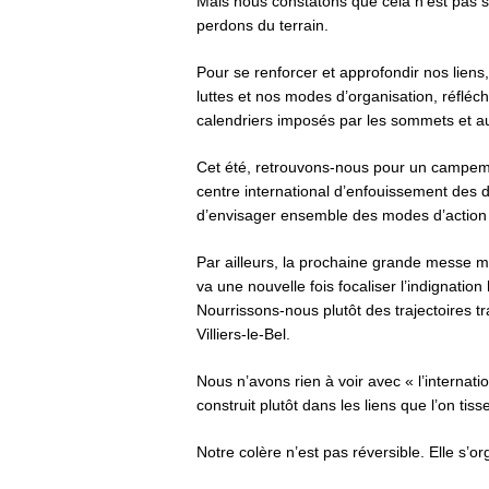
Mais nous constatons que cela n’est pas 
perdons du terrain.
Pour se renforcer et approfondir nos liens
luttes et nos modes d’organisation, réfléch
calendriers imposés par les sommets et aut
Cet été, retrouvons-nous pour un campeme
centre international d’enfouissement des 
d’envisager ensemble des modes d’action c
Par ailleurs, la prochaine grande messe 
va une nouvelle fois focaliser l’indignatio
Nourrissons-nous plutôt des trajectoires 
Villiers-le-Bel.
Nous n’avons rien à voir avec « l’interna
construit plutôt dans les liens que l’on ti
Notre colère n’est pas réversible. Elle s’or