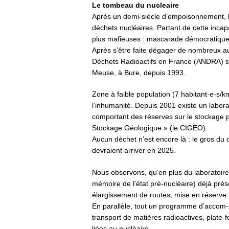
Le tombeau du nucleaire
Après un demi-siècle d’empoisonnement, l’i
déchets nucléaires. Partant de cette incap
plus mafieuses : mascarade démocratique, 
Après s’être faite dégager de nombreux au
Déchets Radioactifs en France (ANDRA) s’
Meuse, à Bure, depuis 1993.
Zone à faible population (7 habitant-e-s/k
l’inhumanité. Depuis 2001 existe un labora
comportant des réserves sur le stockage pr
Stockage Géologique » (le CIGEO).
Aucun déchet n’est encore là : le gros du c
devraient arriver en 2025.
Nous observons, qu’en plus du laboratoire
mémoire de l’état pré-nucléaire) déjà pré
élargissement de routes, mise en réserve 
En parallèle, tout un programme d’accom-
transport de matières radioactives, plate-
liées au nucléaire.