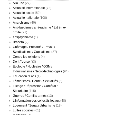
A la une
(27)
Actualité Internationale
(72)
Actualité locale
(59)
Actualité nationale
(108)
Anarchisme
(40)
Anti-fascisme / anti-racisme / Extrême-
droite
(21)
antipsychiatrie
(1)
Brasero
(2)
Chômage / Précarité / Travail /
Syndicalisme / Capitalisme
(27)
Contre les religions
(4)
Do It Yourself
(3)
Ecologie / Nucléaire / OGM /
Industrialisme / Nécro-technologies
(94)
Education / Facs
(1)
Féminismes / Genre / Sexualités
(6)
Flicage / Répression / Carcéral /
Sécuritaire
(115)
Guerres / Conflits armés
(13)
L'information des collectifs locaux
(48)
Logement / Squat / Urbanisme
(19)
Luttes sociales
(61)