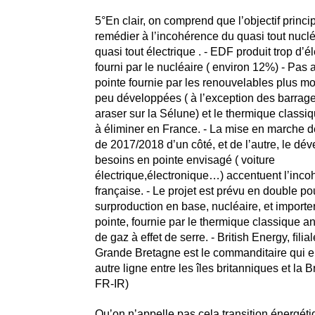
5°En clair, on comprend que lʼobjectif princi
remédier à lʼincohérence du quasi tout nucléa
quasi tout électrique . - EDF produit trop dʼé
fourni par le nucléaire ( environ 12%) - Pas 
pointe fournie par les renouvelables plus m
peu développées ( à lʼexception des barrage
araser sur la Sélune) et le thermique classi
à éliminer en France. - La mise en marche de
de 2017/2018 dʼun côté, et de lʼautre, le d
besoins en pointe envisagé ( voiture
électrique,électronique…) accentuent lʼinc
française. - Le projet est prévu en double po
surproduction en base, nucléaire, et importer 
pointe, fournie par le thermique classique a
de gaz à effet de serre. - British Energy, ﬁli
Grande Bretagne est le commanditaire qui 
autre ligne entre les îles britanniques et la B
FR-IR)
Quʼon nʼappelle pas cela transition énergét