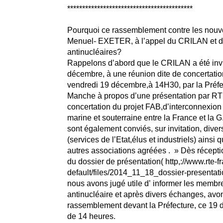
******************************************
Pourquoi ce rassemblement contre les nouv
Menuel- EXETER, à lʼappel du CRILAN et d
antinucléaires?
Rappelons dʼabord que le CRILAN a été invi
décembre, à une réunion dite de concertatio
vendredi 19 décembre,à 14H30, par la Préfe
Manche à propos dʼune présentation par RT
concertation du projet FAB,dʼinterconnexion
marine et souterraine entre la France et la G
sont également conviés, sur invitation, divers
(services de lʼEtat,élus et industriels) ainsi
autres associations agréées . » Dès récepti
du dossier de présentation( http,://www.rte-f
default/files/2014_11_18_dossier-presentati
nous avons jugé utile dʼ informer les membre
antinucléaire et après divers échanges, avo
rassemblement devant la Préfecture, ce 19 d
de 14 heures.