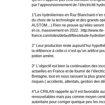
par lʼapprovisionnement de lʼélectricité hydr
1°Les hydroliennes en Raz Blanchard nʼen s
du choix de la technologie et des grands o
ALSTOM…) Rien ne prouve quʼelles seront 
et ce, massivement en 2022. .http://www.rte-
france.com/sites/default/ﬁles/etude-hydrolie
2° Leur production reste aujourdʼhui hypoth
la référence à celle-ci nʼest quʼun artiﬁce pou
potion amère.
3° Lʼobjectif est bien la continuation des in
actuelles en France et de fournir de lʼélectri
Bretagne, tout en nous laissant la plus gran
risques ( accidents, attentats, gestion des dé
4°Le CRILAN rappelle quʼil est favorable au
renouvelables mais pas comme moyen centra
autoritaire pour corriger quelque peu les in