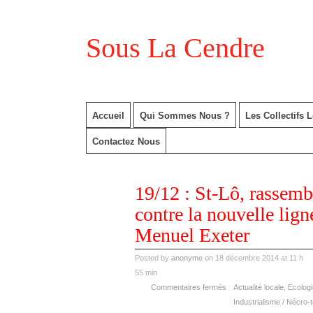
Sous La Cendre
Accueil
Qui Sommes Nous ?
Les Collectifs 
Contactez Nous
déc
19/12 : St-Lô, rassem
18
2014
contre la nouvelle lig
Menuel Exeter
Posted by
anonyme
on 18 décembre 2014 at 11 h
55 min
Commentaires fermés
Actualité locale
,
Ecologi
Industrialisme / Nécro-