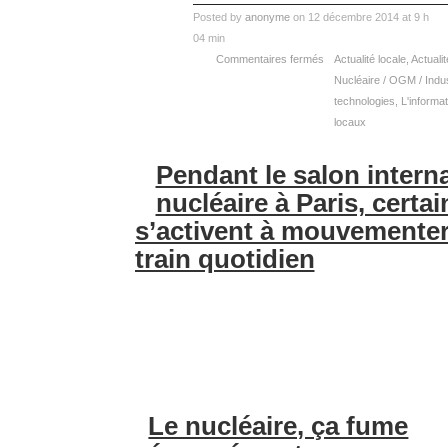
Posted by
anonyme
on 12 décembre 2014 at 9 h
04 min
Commentaires fermés
Actualité locale
,
Actualit
Nucléaire / OGM / Indus
technologies
,
L'informat
locaux
Pendant le salon intern
nucléaire à Paris, certai
s’activent à mouvementer 
train quotidien
Le nucléaire, ça fume