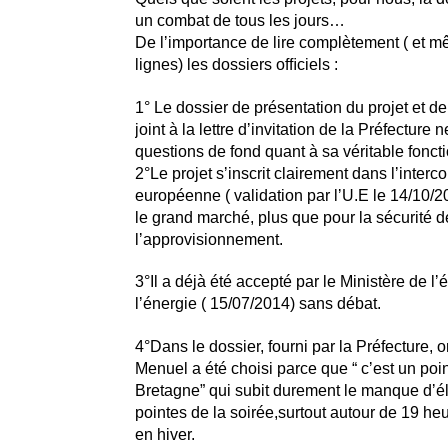
un combat de tous les jours…
De lʼimportance de lire complètement ( et m
lignes) les dossiers ofﬁciels :
1° Le dossier de présentation du projet et de
joint à la lettre dʼinvitation de la Préfecture
questions de fond quant à sa véritable fonct
2°Le projet sʼinscrit clairement dans lʼinter
européenne ( validation par lʼU.E le 14/10/2
le grand marché, plus que pour la sécurité d
lʼapprovisionnement.
3°Il a déjà été accepté par le Ministère de lʼ
lʼénergie ( 15/07/2014) sans débat.
4°Dans le dossier, fourni par la Préfecture, 
Menuel a été choisi parce que “ cʼest un poin
Bretagne” qui subit durement le manque dʼéle
pointes de la soirée,surtout autour de 19 h
en hiver.