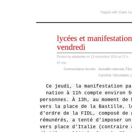
Tagged with:
Caen
,
Lu
nov
lycées et manifestation
13
2014
vendredi
Posted by
anonyme
on 13 novembre 2014 at 17 h
07 min
Commentaires fermés
Actualité nationale
,
Flic
Carcéral / Sécuritaire
,
L
Ce jeudi, la manifestation pa
nation à 11h compte environ 5
personnes. À 13h, au moment de 
vers la place de la Bastille, l
d'ordre de la FIDL, composé de 
rémunérés, a tenté d'imposer un
vers place d'Italie (contraire 