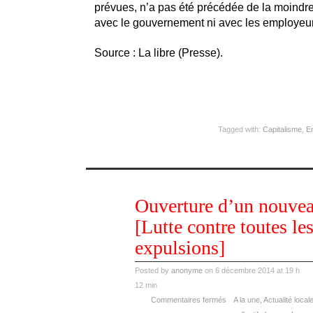
prévues, n’a pas été précédée de la moindre 
avec le gouvernement ni avec les employeur
Source : La libre (Presse).
Tagged with:
Capitalisme
,
Em
déc
Ouverture d’un nouvea
06
2014
[Lutte contre toutes le
expulsions]
Posted by
anonyme
on 6 décembre 2014 at 19 h
12 min
Commentaires fermés
A la une
,
Actualité local