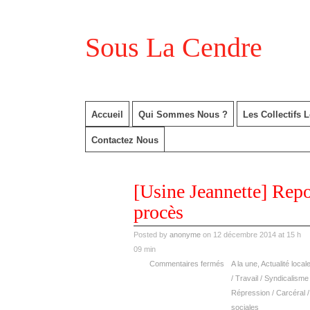
Sous La Cendre
Accueil
Qui Sommes Nous ?
Les Collectifs 
Contactez Nous
déc
[Usine Jeannette] Repo
12
2014
procès
Posted by
anonyme
on 12 décembre 2014 at 15 h
09 min
Commentaires fermés
A la une
,
Actualité local
/ Travail / Syndicalisme
Répression / Carcéral /
sociales