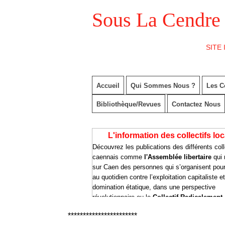
***********************