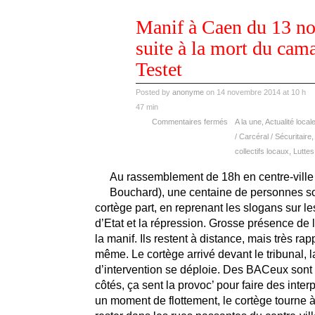
nov
Manif à Caen du 13 n
14
2014
suite à la mort du cam
Testet
Posted by
anonyme
on 14 novembre 2014 at 10 h
47 min
Commentaires fermés
A la une
,
Actualité local
/ Carcéral / Sécuritaire
collectifs locaux
,
Luttes
Au rassemblement de 18h en centre-ville
Bouchard), une centaine de personnes so
cortège part, en reprenant les slogans sur les
d’Etat et la répression. Grosse présence de
la manif. Ils restent à distance, mais très ra
même. Le cortège arrivé devant le tribunal, l
d’intervention se déploie. Des BACeux sont d
côtés, ça sent la provoc’ pour faire des inter
un moment de flottement, le cortège tourne à