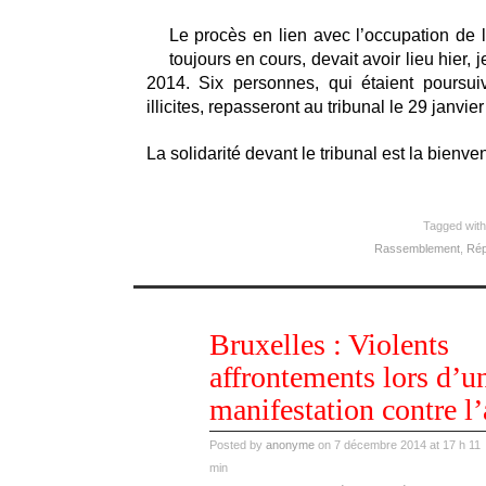
Le procès en lien avec l’occupation de l
toujours en cours, devait avoir lieu hier,
2014. Six personnes, qui étaient poursui
illicites, repasseront au tribunal le 29 janvie
La solidarité devant le tribunal est la bienve
Tagged wit
Rassemblement
,
Rép
déc
Bruxelles : Violents
07
2014
affrontements lors d’u
manifestation contre l’
Posted by
anonyme
on 7 décembre 2014 at 17 h 11
min