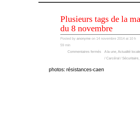
nov
Plusieurs tags de la m
14
2014
du 8 novembre
Posted by
anonyme
on 14 novembre 2014 at 10 h
59 min
Commentaires fermés
A la une
,
Actualité local
/ Carcéral / Sécuritaire
photos: résistances-caen