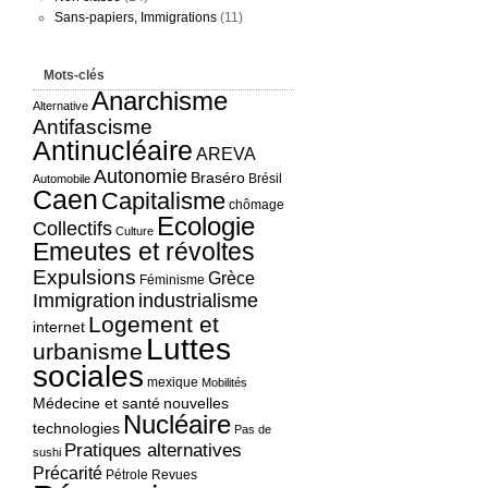
Sans-papiers, Immigrations
(11)
Mots-clés
Anarchisme
Alternative
Antifascisme
Antinucléaire
AREVA
Autonomie
Braséro
Brésil
Automobile
Caen
Capitalisme
chômage
Ecologie
Collectifs
Culture
Emeutes et révoltes
Expulsions
Grèce
Féminisme
Immigration
industrialisme
Logement et
internet
Luttes
urbanisme
sociales
mexique
Mobilités
Médecine et santé
nouvelles
Nucléaire
technologies
Pas de
Pratiques alternatives
sushi
Précarité
Pétrole
Revues