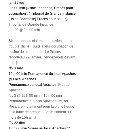
jan
29
jeu
0 h 00 min
[Usine Jeannette] Procès pour
occupation
@ Tribunal de Grande Instance
[Usine Jeannette] Procès pour oc…
@
Tribunal de Grande Instance
jan 29 @ 0 h 00 min
Six personnes étaient poursuivies pour «
trouble illicite » suite à leur occupation de
l’usine de madeleines. Le Procès est
reporté au 29 janvier. Rendez-vous devant
le [...]
fév
3
mar
15 h 00 min
Permanence du local Apaches
@ Local Apaches
Permanence du local Apaches
@ Local
Apaches
fév 3 @ 15 h 00 min – 16 h 00 min
Permanence au local Apaches, 35, bd
Poincaré, notamment pour la bibliothèque
et la table de presse. 1° et 3° samedi du
mois de 15h à [...]
fév
22
dim
18 h 00 min
Soirée au local Apaches
@