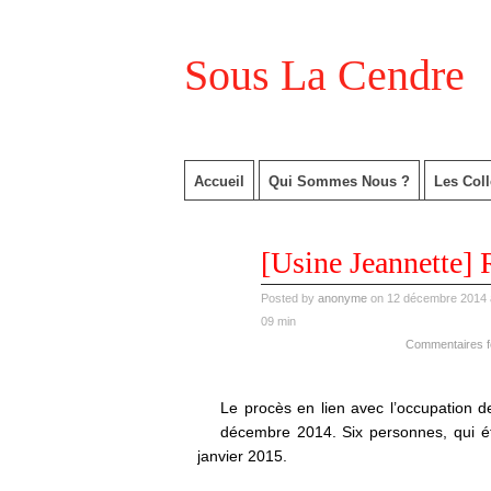
Sous La Cendre
Accueil
Qui Sommes Nous ?
Les Coll
déc
[Usine Jeannette] 
12
2014
Posted by
anonyme
on 12 décembre 2014 a
09 min
Commentaires 
Le procès en lien avec l’occupation de 
décembre 2014. Six personnes, qui étai
janvier 2015.