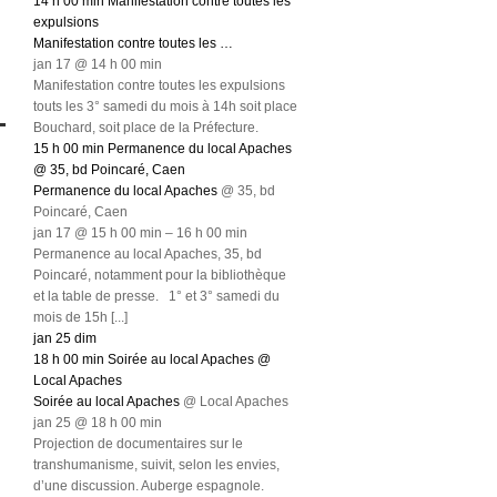
14 h 00 min
Manifestation contre toutes les
expulsions
Manifestation contre toutes les …
jan 17 @ 14 h 00 min
Manifestation contre toutes les expulsions
touts les 3° samedi du mois à 14h soit place
Bouchard, soit place de la Préfecture.
15 h 00 min
Permanence du local Apaches
@ 35, bd Poincaré, Caen
Permanence du local Apaches
@ 35, bd
Poincaré, Caen
jan 17 @ 15 h 00 min – 16 h 00 min
Permanence au local Apaches, 35, bd
Poincaré, notamment pour la bibliothèque
et la table de presse. 1° et 3° samedi du
mois de 15h [...]
jan
25
dim
18 h 00 min
Soirée au local Apaches
@
Local Apaches
Soirée au local Apaches
@ Local Apaches
jan 25 @ 18 h 00 min
Projection de documentaires sur le
transhumanisme, suivit, selon les envies,
d’une discussion. Auberge espagnole.