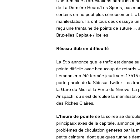
Une trentaine d’arrestations parmi les ma
de La Dernière Heure/Les Sports, pas moin
certains on ne peut plus sérieusement. « 
manifestation. Ils ont tous deux essuyé un
reçu une trentaine de points de suture », 
Bruxelles Capitale / Ixelles
Réseau Stib en difficulté
La Stib annonce que le trafic est dense
su
pointe difficile avec beaucoup de retards 
Lemonnier a été fermée jeudi vers 17h15 su
porte-parole de la Stib sur Twitter. Les tr
la Gare du Midi et la Porte de Ninove. La 
Anspach, où s’est déroulée la manifestation
des Riches Claires.
L’heure de pointe
de la soirée se déroule
principaux axes de la capitale, annonce j
problèmes de circulation générés par la ma
petite ceinture, dont quelques tunnels de