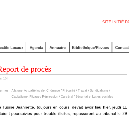
SITE INITIÉ 
ectifs Locaux
Agenda
Annuaire
Bibliothèque/Revues
Contac
Report de procès
t 15 h
fermés
A la une
,
Actualité locale
,
Chômage / Précarité / Travail / Syndicalisme /
Capitalisme
,
Flicage / Répression / Carcéral / Sécuritaire
,
Luttes sociales
l’usine Jeannette, toujours en cours, devait avoir lieu hier, jeudi 11
ent poursuivies pour trouble illicites, repasseront au tribunal le 29