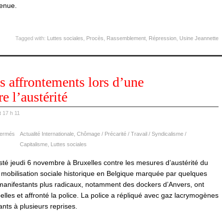
venue.
Tagged with:
Luttes sociales
,
Procès
,
Rassemblement
,
Répression
,
Usine Jeannette
ts affrontements lors d’une
e l’austérité
 17 h 11
fermés
Actualité Internationale
,
Chômage / Précarité / Travail / Syndicalisme /
Capitalisme
,
Luttes sociales
té jeudi 6 novembre à Bruxelles contre les mesures d’austérité du
obilisation sociale historique en Belgique marquée par quelques
 manifestants plus radicaux, notamment des dockers d’Anvers, ont
lles et affronté la police. La police a répliqué avec gaz lacrymogènes
ants à plusieurs reprises.