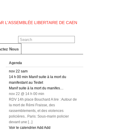
PAR L'ASSEMBLÉE LIBERTAIRE DE CAEN
actez Nous
Agenda
nov
22
sam
14 h 00 min
Manif suite à la mort du
manifestant au Testet
Manif suite à la mort du manifes…
nov 22 @ 14 h 00 min
RDV 14h place Bouchard A lire : Autour de
la mort de Rémi Fraisse, des
rassemblements, et des violences
policières.. Paris: Sous-marin policier
devant une [...]
Voir le calendrier
Add
Add