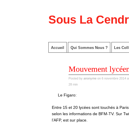
Sous La Cend
Accueil
Qui Sommes Nous ?
Les Coll
nov
Mouvement lycéen à
06
2014
Posted by
anonyme
on 6 novembre 2014 at
28 min
Le Figaro:
Entre 15 et 20 lycées sont touchés à Pari
selon les informations de BFM-TV. Sur Twit
l’AFP, est sur place.