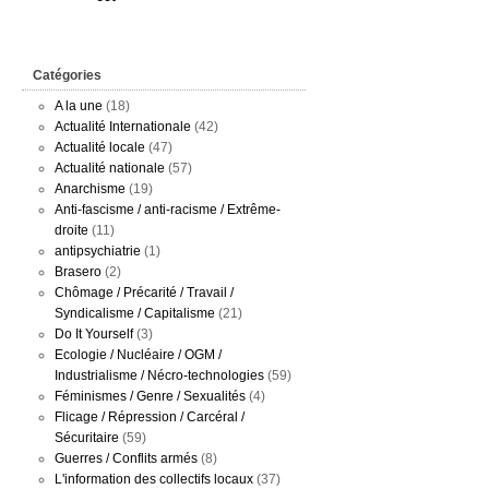
Catégories
A la une
(18)
Actualité Internationale
(42)
Actualité locale
(47)
Actualité nationale
(57)
Anarchisme
(19)
Anti-fascisme / anti-racisme / Extrême-
droite
(11)
antipsychiatrie
(1)
Brasero
(2)
Chômage / Précarité / Travail /
Syndicalisme / Capitalisme
(21)
Do It Yourself
(3)
Ecologie / Nucléaire / OGM /
Industrialisme / Nécro-technologies
(59)
Féminismes / Genre / Sexualités
(4)
Flicage / Répression / Carcéral /
Sécuritaire
(59)
Guerres / Conflits armés
(8)
L'information des collectifs locaux
(37)