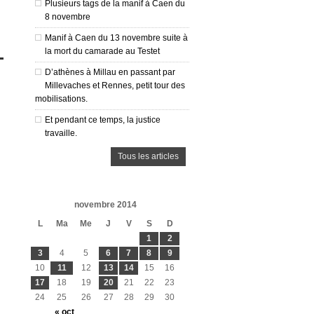
Plusieurs tags de la manif à Caen du
8 novembre
Manif à Caen du 13 novembre suite à
la mort du camarade au Testet
D’athènes à Millau en passant par
Millevaches et Rennes, petit tour des
mobilisations.
Et pendant ce temps, la justice
travaille.
Tous les articles
novembre 2014
L
Ma
Me
J
V
S
D
1
2
3
4
5
6
7
8
9
10
11
12
13
14
15
16
17
18
19
20
21
22
23
24
25
26
27
28
29
30
« oct