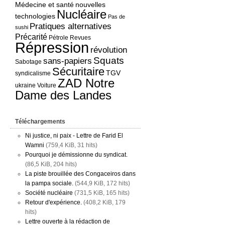
Médecine et santé
nouvelles
Nucléaire
technologies
Pas de
Pratiques alternatives
sushi
Précarité
Pétrole
Revues
Répression
révolution
Squats
sans-papiers
Sabotage
Sécuritaire
TGV
syndicalisme
ZAD Notre
ukraine
Voiture
Dame des Landes
Téléchargements
Ni justice, ni paix - Lettre de Farid El
Wamni
(759,4 KiB, 31 hits)
Pourquoi je démissionne du syndicat.
(86,5 KiB, 204 hits)
La piste brouillée des Congaceiros dans
la pampa sociale.
(544,9 KiB, 172 hits)
Société nucléaire
(731,5 KiB, 165 hits)
Retour d'expérience.
(408,2 KiB, 179
hits)
Lettre ouverte à la rédaction de