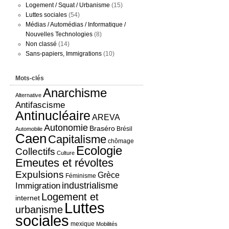
Logement / Squat / Urbanisme
(15)
Luttes sociales
(54)
Médias / Automédias / Informatique /
Nouvelles Technologies
(8)
Non classé
(14)
Sans-papiers, Immigrations
(10)
Mots-clés
Anarchisme
Alternative
Antifascisme
Antinucléaire
AREVA
Autonomie
Braséro
Brésil
Automobile
Caen
Capitalisme
chômage
Ecologie
Collectifs
Culture
Emeutes et révoltes
Expulsions
Grèce
Féminisme
Immigration
industrialisme
Logement et
internet
Luttes
urbanisme
sociales
mexique
Mobilités