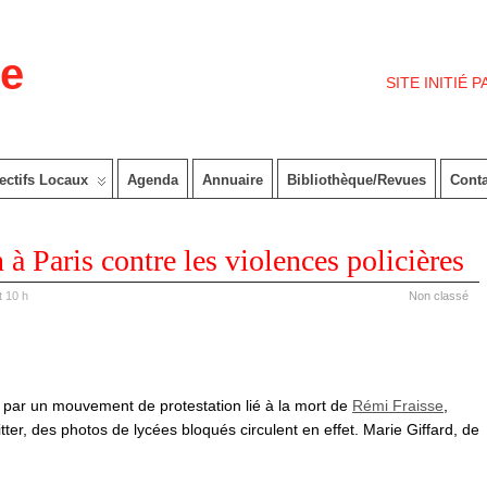
re
SITE INITIÉ 
ectifs Locaux
Agenda
Annuaire
Bibliothèque/Revues
Cont
 Paris contre les violences policières
 10 h
Non classé
s par un mouvement de protestation lié à la mort de
Rémi Fraisse
,
ter, des photos de lycées bloqués circulent en effet. Marie Giffard, de