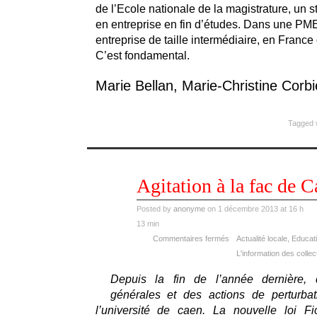
de l’Ecole nationale de la magistrature, un s
en entreprise en fin d’études. Dans une PM
entreprise de taille intermédiaire, en France 
C’est fondamental.
Marie Bellan, Marie-Christine Corb
Tagged 
déc
Agitation à la fac de 
01
2013
Posted by
anonyme
on 1 décembre 2013 at 16 h
13 min
Commentaires fermés
Actualité locale
,
Educati
L'information des collec
Depuis la fin de l’année dernière,
générales et des actions de perturba
l’université de caen. La nouvelle loi F