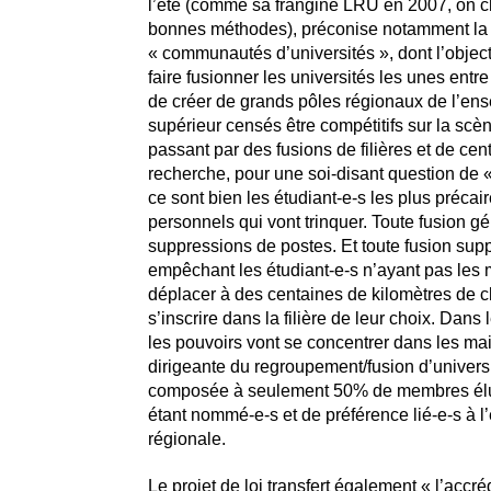
l’été (comme sa frangine LRU en 2007, on 
bonnes méthodes), préconise notamment la 
« communautés d’universités », dont l’objecti
faire fusionner les universités les unes entre 
de créer de grands pôles régionaux de l’en
supérieur censés être compétitifs sur la scèn
passant par des fusions de filières et de cen
recherche, pour une soi-disant question de « l
ce sont bien les étudiant-e-s les plus précair
personnels qui vont trinquer. Toute fusion g
suppressions de postes. Et toute fusion supp
empêchant les étudiant-e-s n’ayant pas les
déplacer à des centaines de kilomètres de c
s’inscrire dans la filière de leur choix. Dan
les pouvoirs vont se concentrer dans les mai
dirigeante du regroupement/fusion d’universit
composée à seulement 50% de membres élu-
étant nommé-e-s et de préférence lié-e-s à 
régionale.
Le projet de loi transfert également « l’accré