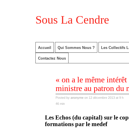
Sous La Cendre
Accueil
Qui Sommes Nous ?
Les Collectifs 
Contactez Nous
déc
« on a le même intérêt »
12
2013
ministre au patron du
Posted by
anonyme
on 12 décembre 2013 at 9 h
46 min
Les Echos (du capital) sur le cop
formations par le medef