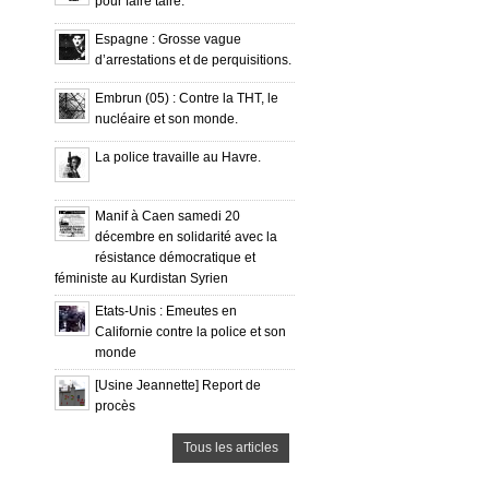
pour faire taire.
Espagne : Grosse vague
d’arrestations et de perquisitions.
Embrun (05) : Contre la THT, le
nucléaire et son monde.
La police travaille au Havre.
Manif à Caen samedi 20
décembre en solidarité avec la
résistance démocratique et
féministe au Kurdistan Syrien
Etats-Unis : Emeutes en
Californie contre la police et son
monde
[Usine Jeannette] Report de
procès
Tous les articles