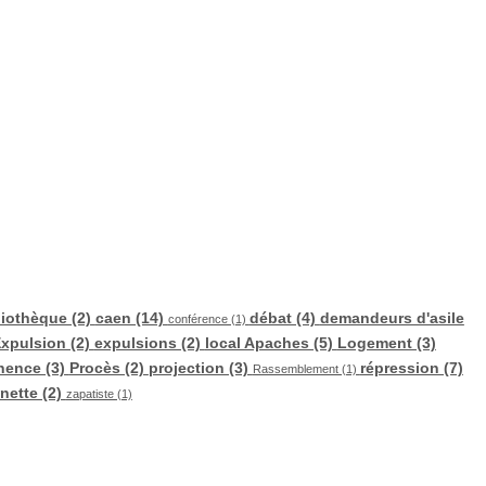
liothèque (2)
caen (14)
débat (4)
demandeurs d'asile
conférence (1)
xpulsion (2)
expulsions (2)
local Apaches (5)
Logement (3)
nence (3)
Procès (2)
projection (3)
répression (7)
Rassemblement (1)
nette (2)
zapatiste (1)