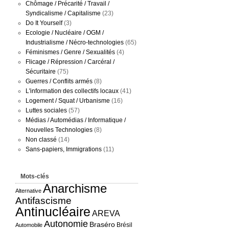
Chômage / Précarité / Travail /
Syndicalisme / Capitalisme
(23)
Do It Yourself
(3)
Ecologie / Nucléaire / OGM /
Industrialisme / Nécro-technologies
(65)
Féminismes / Genre / Sexualités
(4)
Flicage / Répression / Carcéral /
Sécuritaire
(75)
Guerres / Conflits armés
(8)
L'information des collectifs locaux
(41)
Logement / Squat / Urbanisme
(16)
Luttes sociales
(57)
Médias / Automédias / Informatique /
Nouvelles Technologies
(8)
Non classé
(14)
Sans-papiers, Immigrations
(11)
Mots-clés
Anarchisme
Alternative
Antifascisme
Antinucléaire
AREVA
Autonomie
Braséro
Brésil
Automobile