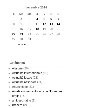
décembre 2014
L
Ma
Me
J
V
S
D
1
2
3
4
5
6
7
8
9
10
11
12
13
14
15
16
17
18
19
20
21
22
23
24
25
26
27
28
29
30
31
« nov
Catégories
A la une
(20)
Actualité Internationale
(50)
Actualité locale
(52)
Actualité nationale
(71)
Anarchisme
(21)
Anti-fascisme / anti-racisme / Extrême-
droite
(14)
antipsychiatrie
(1)
Brasero
(2)