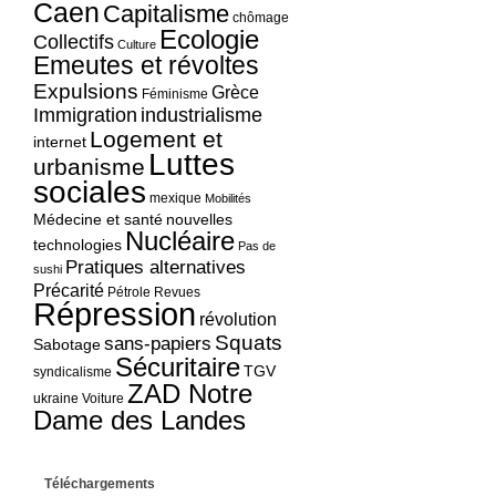
Caen
Capitalisme
chômage
Ecologie
Collectifs
Culture
Emeutes et révoltes
Expulsions
Grèce
Féminisme
Immigration
industrialisme
Logement et
internet
Luttes
urbanisme
sociales
mexique
Mobilités
Médecine et santé
nouvelles
Nucléaire
technologies
Pas de
Pratiques alternatives
sushi
Précarité
Pétrole
Revues
Répression
révolution
Squats
sans-papiers
Sabotage
Sécuritaire
TGV
syndicalisme
ZAD Notre
ukraine
Voiture
Dame des Landes
Téléchargements