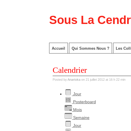
Sous La Cend
Accueil
Qui Sommes Nous ?
Les Coll
Calendrier
Posted by
Anartoka
on 21 juillet 2012 at 16 h 22 min
Jour
Posterboard
Mois
Semaine
Jour