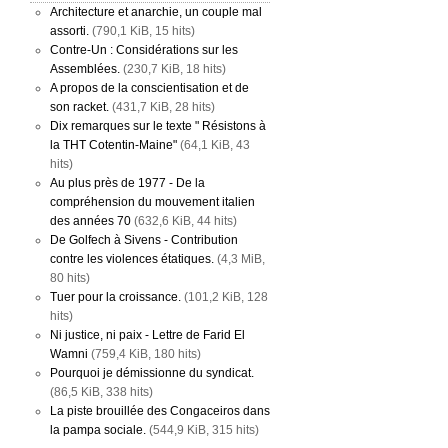
Architecture et anarchie, un couple mal
assorti.
(790,1 KiB, 15 hits)
Contre-Un : Considérations sur les
Assemblées.
(230,7 KiB, 18 hits)
A propos de la conscientisation et de
son racket.
(431,7 KiB, 28 hits)
Dix remarques sur le texte " Résistons à
la THT Cotentin-Maine"
(64,1 KiB, 43
hits)
Au plus près de 1977 - De la
compréhension du mouvement italien
des années 70
(632,6 KiB, 44 hits)
De Golfech à Sivens - Contribution
contre les violences étatiques.
(4,3 MiB,
80 hits)
Tuer pour la croissance.
(101,2 KiB, 128
hits)
Ni justice, ni paix - Lettre de Farid El
Wamni
(759,4 KiB, 180 hits)
Pourquoi je démissionne du syndicat.
(86,5 KiB, 338 hits)
La piste brouillée des Congaceiros dans
la pampa sociale.
(544,9 KiB, 315 hits)