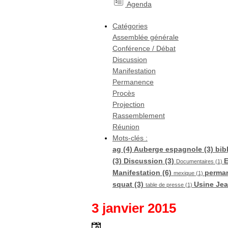
Agenda
Catégories
Assemblée générale
Conférence / Débat
Discussion
Manifestation
Permanence
Procès
Projection
Rassemblement
Réunion
Mots-clés :
ag (4)
Auberge espagnole (3)
bib
(3)
Discussion (3)
E
Documentaires (1)
Manifestation (6)
perma
mexique (1)
squat (3)
Usine Jea
table de presse (1)
3 janvier 2015