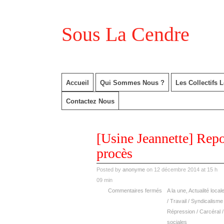
Sous La Cendre
Accueil
Qui Sommes Nous ?
Les Collectifs 
Contactez Nous
déc
[Usine Jeannette] Repo
12
2014
procès
Posted by
anonyme
on 12 décembre 2014 at 15 h
09 min
Commentaires fermés
A la une
,
Actualité local
/ Travail / Syndicalisme
Répression / Carcéral /
sociales