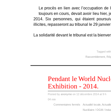
Le procès en lien avec l’occupation de l
toujours en cours, devait avoir lieu hier,
2014. Six personnes, qui étaient poursui
illicites, repasseront au tribunal le 29 janvie
La solidarité devant le tribunal est la bienve
Tagged wit
Rassemblement
,
Rép
déc
Pendant le World Nucl
12
2014
Exhibition - 2014.
Posted by
anonyme
on 12 décembre 2014 at 9 h
04 min
Commentaires fermés
Actualité locale
,
Actualit
Nucléaire / OGM / Indus