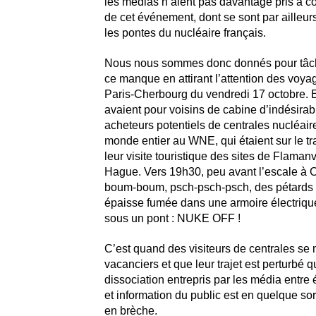
les médias n’aient pas davantage pris à c
de cet événement, dont se sont par ailleur
les pontes du nucléaire français.
Nous nous sommes donc donnés pour tâch
ce manque en attirant l’attention des voya
Paris-Cherbourg du vendredi 17 octobre. En
avaient pour voisins de cabine d’indésirab
acheteurs potentiels de centrales nucléai
monde entier au WNE, qui étaient sur le tra
leur visite touristique des sites de Flamanv
Hague. Vers 19h30, peu avant l’escale à
boum-boum, psch-psch-psch, des pétards 
épaisse fumée dans une armoire électriq
sous un pont : NUKE OFF !
C’est quand des visiteurs de centrales se
vacanciers et que leur trajet est perturbé q
dissociation entrepris par les média entre é
et information du public est en quelque so
en brèche.