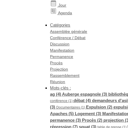
Jour
Agenda
Catégories
Assemblée générale
Conférence / Débat
Discussion
Manifestation
Permanence
Procès
Projection
Rassemblement
Réunion
Mots-clés :
ag (4)
Auberge espagnole (3)
bibliothè
débat (4)
demandeurs d'asil
conférence (1)
(3)
Expulsion (2)
expuls
Documentaires (1)
Apaches (5)
Logement (3)
Manifestatio
permanence (3)
Procès (2)
projection (
répression (7)
squat (3)
table de presse (1)